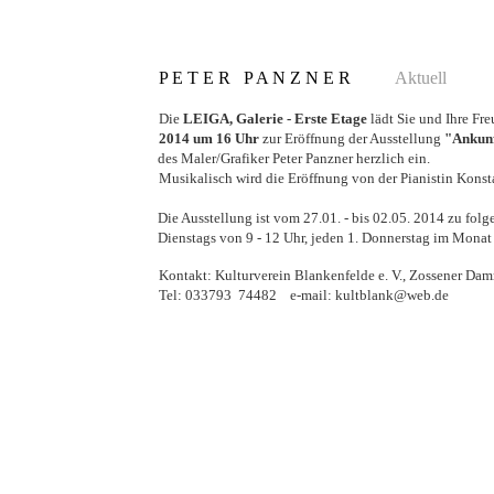
P E T E R P A N Z N E R
Aktuell
Die
LEIGA, Galerie - Erste Etage
lädt Sie und Ihre Fr
2014 um 16 Uhr
zur Eröffnung der Ausstellung
"Ankunf
des Maler/Grafiker
Peter Panzner herzlich ein.
Musikalisch wird die Eröffnung von der Pianistin Konst
Die Ausstellung ist vom 27.01. - bis 02.05. 2014 zu fol
Dienstags von 9 - 12 Uhr, jeden 1. Donnerstag im Monat
Kontakt:
Kulturverein Blankenfelde e. V., Zossener Da
Tel: 033793 74482 e-mail:
kultblank@web.de