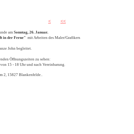
<
<<
eunde am
Sonntag, 26. Januar.
t in der Ferne"
mit Arbeiten des Maler/Grafikers
anze John begleitet
.
genden Öffnungszeiten zu sehen:
 von 15 - 18 Uhr
und nach Vereinbarung.
mm 2, 15827 Blankenfelde..